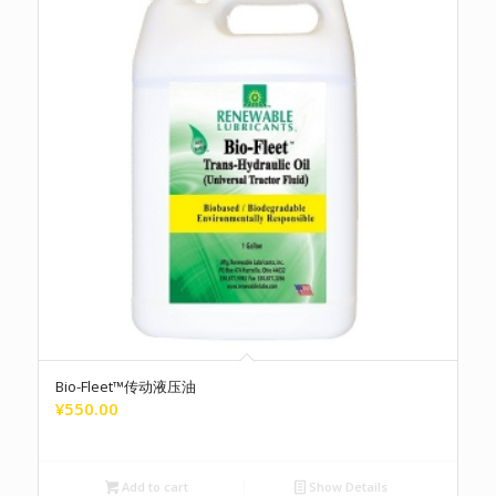
Bio-Fleet™传动液压油
¥
550.00
Add to cart
Show Details