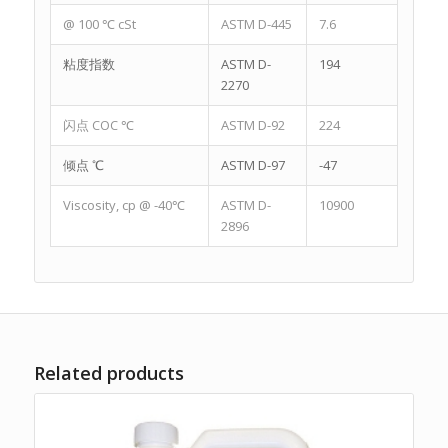
@ 100 ℃ cSt
ASTM D-445
7.6
粘度指数
ASTM D-
194
2270
闪点 COC ℃
ASTM D-92
224
倾点 ℃
ASTM D-97
-47
Viscosity, cp @ -40℃
ASTM D-
10900
2896
Related products