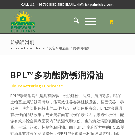
CALL US: +86 760 8882 5887 EMAIL: rli@richpalmlube.com
防锈润滑剂
You are here:
Home
/
其它车用油品
/
防锈润滑剂
BPL™多功能防锈润滑油
Bio-Penetrating Lubricant™
BPL™渗透润滑油是具有防锈、松脱螺栓、润滑、清洁等多用途的
生物基金属防锈润滑剂，能高效保养各类机械设备、精密仪器、零
部件，使之长期保持上佳工作状态，延长使用寿命。BPL对金属具
有极佳的防锈效果，与金属表面有很强的亲和力，渗透性极强，能
够有效排除金属表面及内部的湿气和水份。也能有效清除表面的油
脂、尘垢、污渍、标签等粘附物。由于BPL™专利配方中的HOBS基
础油具有超高的粘度指数，使BPL™不但是一种顶级渗透剂，同时