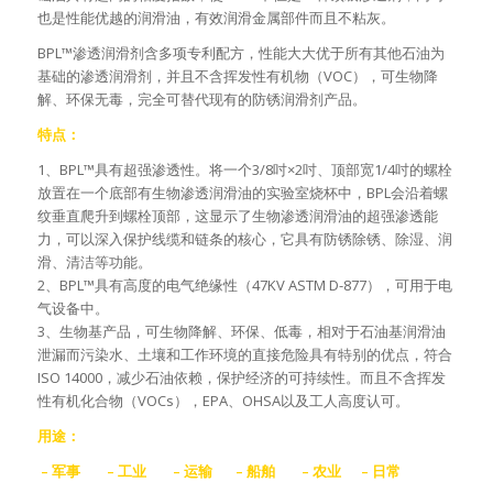
也是性能优越的润滑油，有效润滑金属部件而且不粘灰。
BPL™渗透润滑剂含多项专利配方，性能大大优于所有其他石油为
基础的渗透润滑剂，并且不含挥发性有机物（VOC），可生物降
解、环保无毒，完全可替代现有的防锈润滑剂产品。
特点：
1、BPL™具有超强渗透性。将一个3/8吋×2吋、顶部宽1/4吋的螺栓
放置在一个底部有生物渗透润滑油的实验室烧杯中，BPL会沿着螺
纹垂直爬升到螺栓顶部，这显示了生物渗透润滑油的超强渗透能
力，可以深入保护线缆和链条的核心，它具有防锈除锈、除湿、润
滑、清洁等功能。
2、BPL™具有高度的电气绝缘性（47KV ASTM D-877），可用于电
气设备中。
3、生物基产品，可生物降解、环保、低毒，相对于石油基润滑油
泄漏而污染水、土壤和工作环境的直接危险具有特别的优点，符合
ISO 14000，减少石油依赖，保护经济的可持续性。而且不含挥发
性有机化合物（VOCs），EPA、OHSA以及工人高度认可。
用途：
– 军事 – 工业 – 运输 – 船舶 – 农业 – 日常